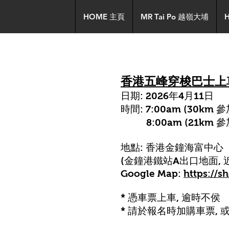
HOME 主頁
MR Tai Po 越嶺大埔
香港五峰穿梭巴士上
日期: 2026年4月11日
時間: 7:00am (30km 
8:00am (21km 參
地點: 香港金鐘海富中心
(金鐘港鐵站A出口地面,
Google Map:
https://s
* 憑車票上車, 逾時不侯
* 請於報名時加購車票,