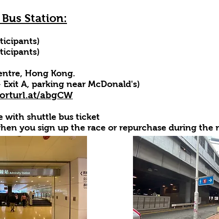
 Bus Station:
icipants)
cipants)
entre
, Hong Kong.
 Exit A, parking near McDonald's)
horturl.at/abgCW
 with shuttle bus ticket
when you sign up the race or repurchase during the 