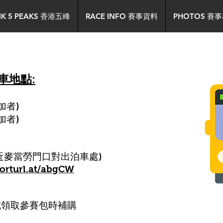
HK 5 PEAKS 香港五峰
RACE INFO 賽事資料
PHOTOS 賽
車地點:
參加者)
加者)
 近麥當勞門口對出泊車處)
horturl.at/abgCW
 或領取參賽包時補購