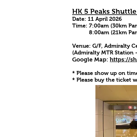
HK 5 Peaks Shuttle
Date: 11 April 2026
Time: 7:00am (30km Part
8:00am (21km Parti
Venue: G/F, Admiralty C
(Admiralty MTR Station -
Google Map:
https://s
* Please show up on time
* Please buy the ticket 