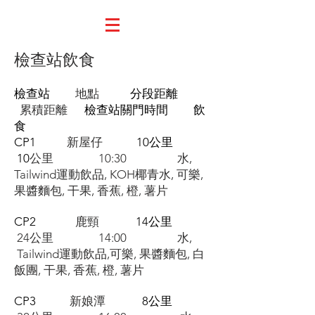
檢查站飲食
檢查站
地點
分段距離
累積距離
檢查站關門時間 飲
食
CP1
新屋仔
10公里
10
公里 10:30 水,
Tailwind運動飲品, KOH椰青水, 可樂,
果醬麵包, 干果, 香蕉, 橙, 薯片
CP2
鹿頸
14公里
24公里 14:00 水,
Tailwind運動飲品,可樂, 果醬麵包, 白
飯團, 干果, 香蕉, 橙, 薯片
CP3
新娘潭
8公里