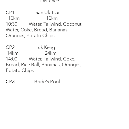
Distance
CP1 San Uk Tsai
10
km 10
km
10:30 Water, Tailwind, Coconut
Water, Coke, Bread,
Bananas,
Oranges, Potato Chips
CP2
Luk Keng
14
km 24
km
14:00 Water, Tailwind, Coke,
Bread, Rice Ball, Bananas, Oranges,
Potato Chips
CP3
Bride's Pool
8
km 32
km
16:00 Water,Tailwind,Coke,Fish
Balls,Shao
Mai,Bread,Bananas,Oranges,Potato
Chips
CP4
Sha Lo Tung
12
km
44km