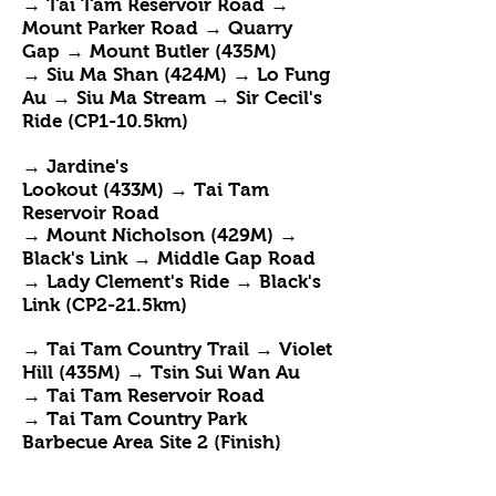
→
Tai Tam Reservoir Road
→
Mount Parker Road →
Quarry
Gap
→
Mount Butler (435M)
→ Siu Ma Shan (424M) → Lo Fung
Au → Siu Ma Stream →
Sir Cecil's
Ride
(CP1-10.5km)
→
Jardine's
Lookout
(433M)
→
Tai Tam
Reservoir Road
→ Mount Nicholson (429M)
→
B
lack's Link
→ Middle Gap Road
→ Lady Clement's Ride → B
lack's
Link (CP2-21.5km)
→ Tai Tam Country Trail
→ Violet
Hill (435M) → Tsin Sui Wan Au
→
Tai Tam Reservoir Road
→
Tai Tam Country Park
Barbecue Area Site 2 (Finish)