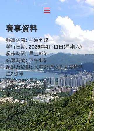
賽事資料
賽事名稱: 香港五峰
舉行日期: 2026年4月11日(星期六)
起步時間: 早上8時
結束時間: 下午4時
起點及終點: 大潭郊野公園大潭燒烤
區2號場
距離: 30公里
總攀升: 約1,600米
總下降: 約1,600米
時限: 8小時
​報名費
2026年2月1日或之前早鳥優惠