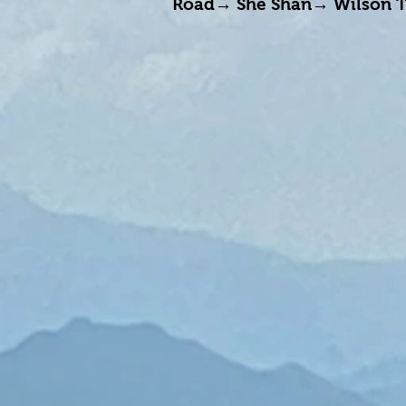
Road→ She Shan→ Wilson Tra