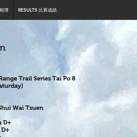
事相簿
RESULTS 比賽成績
on
ange Trail Series Tai Po 8
aturday)
 Shui Wai Tsuen
m D+
m D+