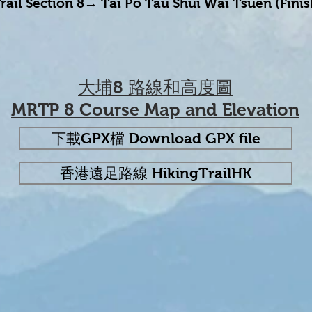
il Section 8→ Tai Po Tau Shui Wai Tsuen (Finish
大埔8 路線和高度圖
MRTP 8 Course Map and Elevation
下載GPX檔 Download GPX file
香港遠足路線 HikingTrailHK