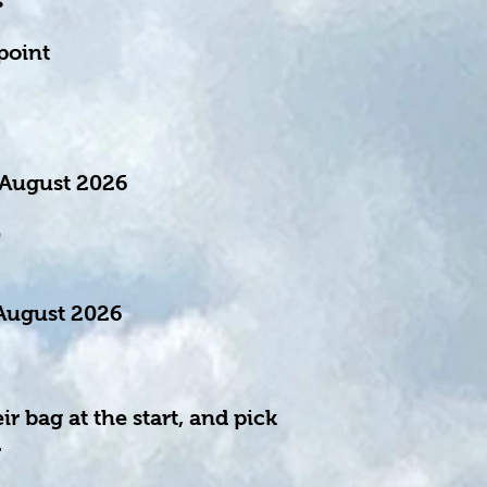
s
point
0 August 2026
0
 August 2026
ir bag at the start, and pick
.