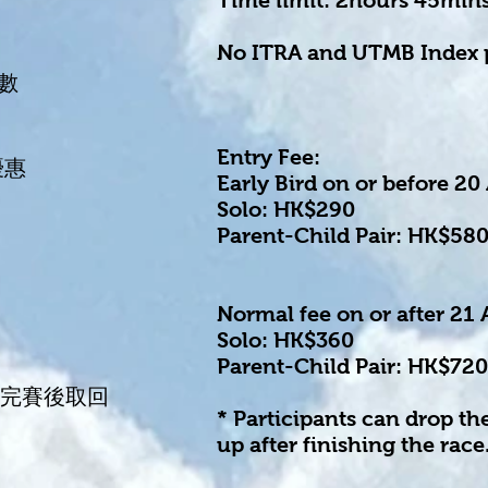
Time limit
: 2hours 45min
No ITRA and UTMB Index 
分數
Entry Fee:
優惠
Early Bird on or before 2
Solo: HK$290
Parent-Child Pair: HK$58
Normal fee on or after 21
Solo: HK$360
Parent-Child Pair: HK$720
 完賽後取回
* Participants can drop the
up after finishing the race