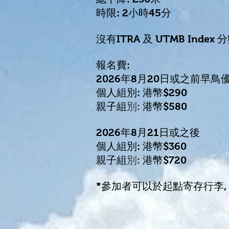
時限: 2小時45分
沒有ITRA 及 UTMB Index 
報名費:
2026年8月20日或之前早鳥
個人組別:
港幣$290
親子組
別:
港幣$580
2026年8月21日或之後
個人組別:
港幣$360
親子組
別:
港幣$720
*參加者可以於起點寄存行李,