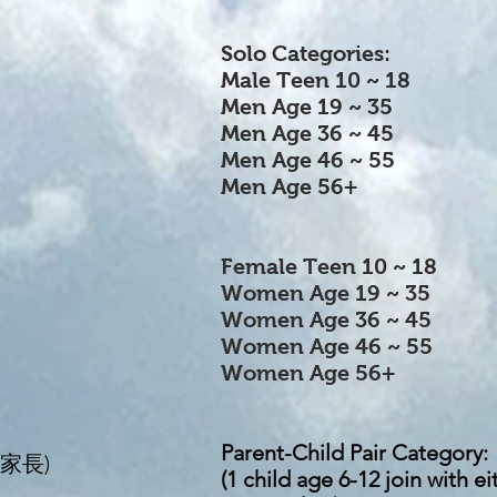
Solo Categories:
Male Teen 10 ~ 18
Men Age 19 ~ 35
Men Age 36 ~ 45
Men Age 46 ~ 55
Men Age 56+
Female Teen 10 ~ 18
Women Age 19 ~ 35
Women Age 36 ~ 45
Women Age 46 ~ 55
Women Age 56+
Parent-Child Pair Category:
家長)
(1 child age 6-12 join with e