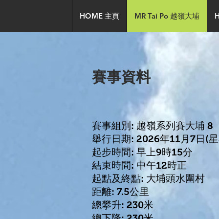
HOME 主頁
MR Tai Po 越嶺大埔
賽事資料
賽事組別: 越嶺系列賽大埔 8
舉行日期: 2026年11月7日(
起步時間: 早上9時15分
結束時間: 中午12時正
起點及終點: 大埔頭水圍村
距離: 7.5公里
總攀升: 230米
總下降: 230米