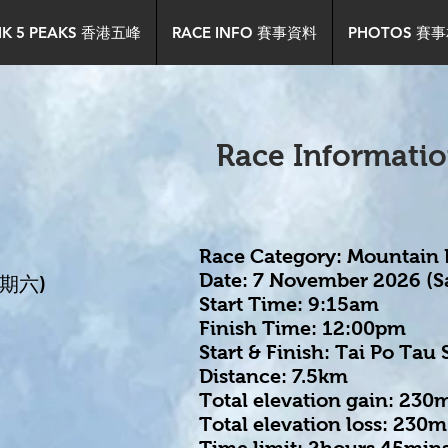
HK 5 PEAKS 香港五峰
RACE INFO 賽事資料
PHOTOS 賽
Race Informati
​Race Category: Mountain R
Date: 7 November 2026 (S
星期六)
Start Time: 9:15am
Finish Time: 12:00pm
Start & Finish: Tai Po Tau
Distance: 7.5km
Total elevation gain: 230
Total elevation loss: 230