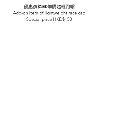
優惠價$150加購超輕跑帽
Add-on item of lightweight race cap
Special price HKD$150