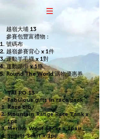
越嶺大埔 13
參賽包豐富禮物 :
號碼布
越嶺參賽背心 x 1件
運動羊毛襪 x 1對
運動頭巾 x 1條
​Round The World 購物優惠券
​TAI PO 13
Fabulous gifts in race pack:
Race bib
​Mountain Range Race Tank x
1pc
Merino Wool Socks x 1pair
Sports Scarf x 1pc