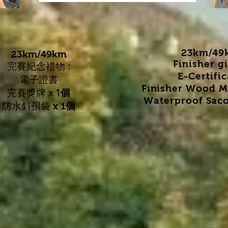
23km/49
23km/49km
Finisher gi
完賽紀念禮物 :
E-Certifi
電子證書
Finisher Wood M
完賽獎牌
x 1個
Waterproof Saco
防水斜孭袋 x
1個