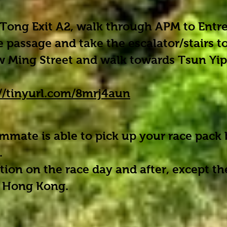
ong Exit A2, walk through APM to Entre
 passage and take the escalator/stairs t
ow Ming Street and walk towards Tsun Yip
://tinyurl.com/8mrj4aun
ammate is able to pick up your race pack
.
tion on the race day and after, except t
e Hong Kong.