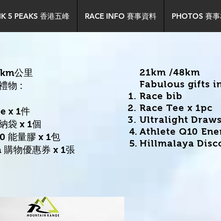
HK 5 PEAKS 香港五峰
RACE INFO 賽事資料
PHOTOS 賽
21km /48km
8km公
里
Fabulous gifts i
物 :
Race bib
​Race Tee x 1pc
 x 1件
​Ultralight Draw
袋 x 1個
Athlete Q10 Ene
Q10 能量膠 x 1包
Hillmalaya Disc
ya 購物優惠券 x 1張