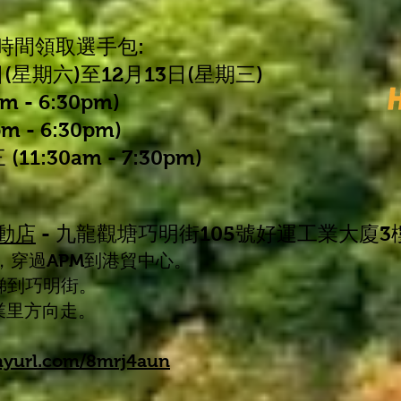
時間領取選手包:
日(星期六)至12月13日(星期三)
m - 6:30pm)
m - 6:30pm)
30am - 7:30pm)
運動店
- 九龍觀塘巧明街105號好
運工業大廈3
口，穿過APM到港貿中心。
電梯到巧明街。
業里方
向走。
inyurl.com/8mrj4aun