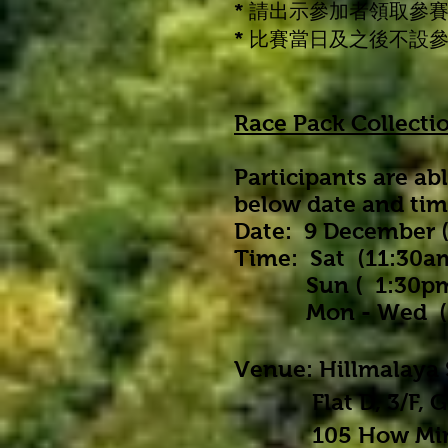
* 請出示參加者領取參
* 比賽當日及之後不設
Race Pack Collecti
Participants are abl
below date and tim
Date: 9 December (
Time: Sat (11:30a
Sun ( 1:30pm -
Mon - Wed ( 11
Venue: Hillmalaya 
Flat D, 3/F, Good
105 How Ming S