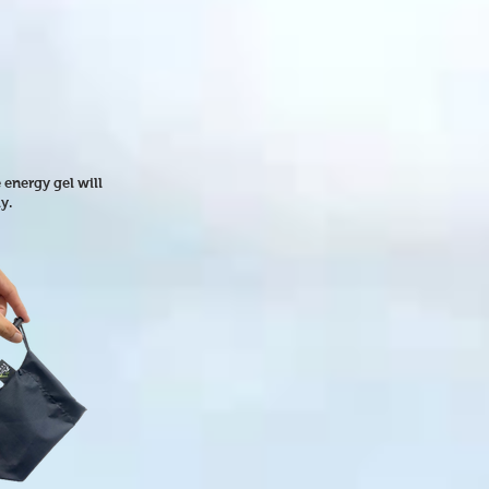
 energy gel will
y.