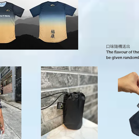
口味隨機送出
The flavour of the
be given randoml