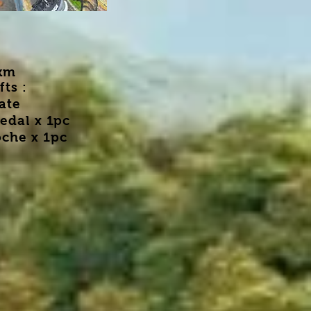
km
fts :
cate
edal x 1pc
che x 1pc