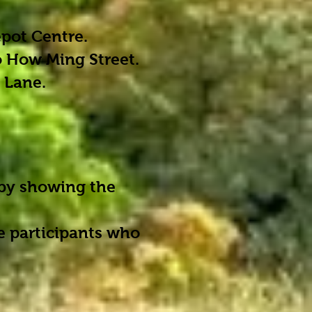
pot Centre.
o How Ming Street.
 Lane.
 by showing the
he participants who