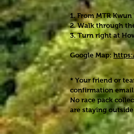
1. From MTR Kwun T
2. Walk through the
3. Turn right at H
Google Map:
https
* Your friend or te
confirmation email
No race pack collec
are staying outsid