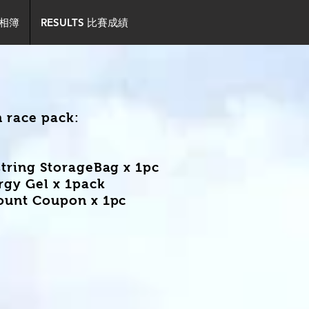
事相簿
RESULTS 比賽成績
n race pack:
string StorageBag x 1pc
rgy Gel
x 1pack
ount Coupon x 1pc