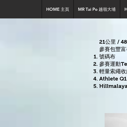
HOME 主頁
MR Tai Po 越嶺大埔
21公里 / 4
參賽包豐富禮
號碼布
參賽運動Tee
輕量索繩收納
Athlete 
Hillmala