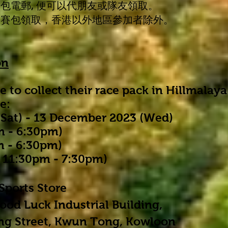
賽包電郵, 便可以代朋友或隊友領取。
參賽包領取，香港以外地區參加者除外。
on
e to collect their race pack in Hillmalaya
e:
Sat) - 13 December 2023 (Wed)
m - 6:30pm)
 6:30pm)
:30pm - 7:30pm)
Sports Store
 Luck Industrial Building,
treet, Kwun Tong, Kowloon