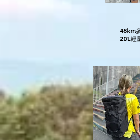
48km
20L