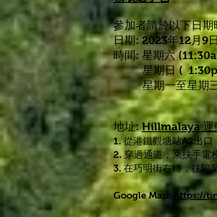
參加者請於以下日期
日期: 2023年12月9
時間: 星期六 (11:30a
星期日 ( 1:30
p
星期一至星期三 (11:
地址:
Hillmalaya 
1. 從港鐵觀塘站A2出
2. 穿過通道，乘扶手
3. 在巧明街右轉，往駿
Google Map:
https://t